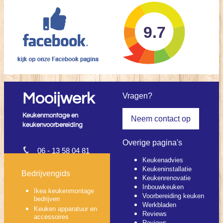
9.7
Mooijwerk
Vragen?
Keukenmontage en
Neem contact op
keukenvoorbereiding
Overige pagina's
06 - 13 58 04 81
Keukenadvies
info@mooijwerk.nl
Keukeninstallatie
Contactpagina
Bedrijvengids
Keukenrenovatie
Inbouwkeuken
Ikea keukenmontage
Voorbereiding keuken
bedrijven
Werkbladen
Keuken apparatuur en
Reviews
accessoires
Reviews