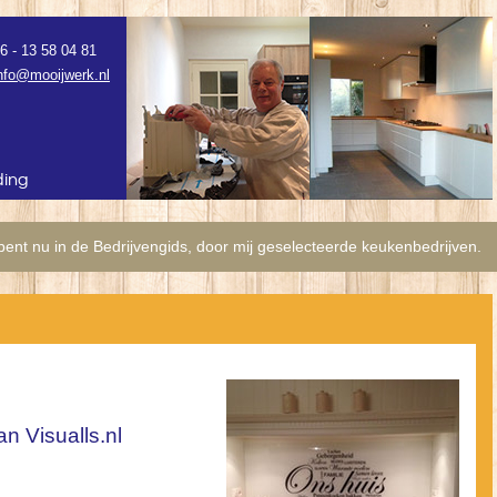
6 - 13 58 04 81
nfo@mooijwerk.nl
ding
bent nu in de Bedrijvengids, door mij geselecteerde keukenbedrijven.
n Visualls.nl