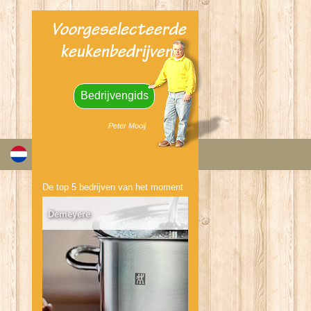
Voorgeselecteerde
keukenbedrijven:
Bedrijvengids
Peter Mooij
Bedrijvengids
De top 5 bedrijven van het moment
Demeyere