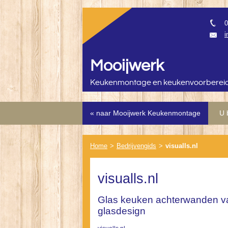
0
i
Mooijwerk
Keukenmontage en keukenvoorberei
« naar Mooijwerk Keukenmontage
U 
Home
>
Bedrijvengids
>
visualls.nl
visualls.nl
Glas keuken achterwanden va
glasdesign