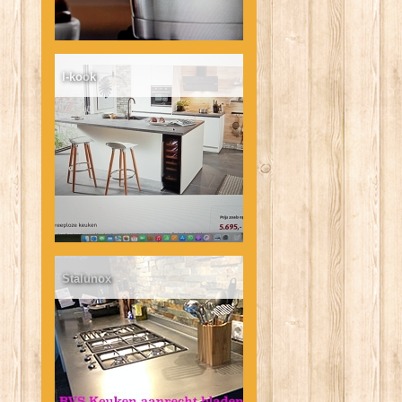
I-kook
Stalunox